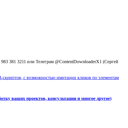
 983 381 3211 или Телеграм @ContentDownloaderX1 (Сергей
-скриптов, с возможностью имитации кликов по элементам
аботку ваших проектов, консультации и многое другое)