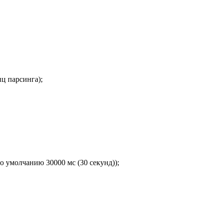
ц парсинга);
по умолчанию 30000 мс (30 секунд));