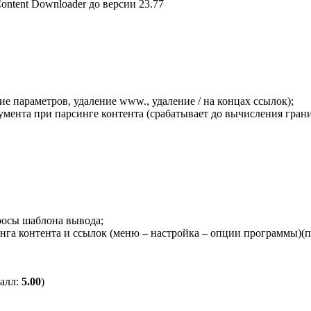
ntent Downloader до версии 23.77
 параметров, удаление www., удаление / на концах ссылок);
мента при парсинге контента (срабатывает до вычисления грани
росы шаблона вывода;
рсинга контента и ссылок (меню – настройка – опции программы)(
балл:
5.00
)