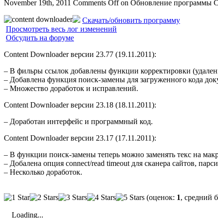
November 19th, 2011
Comments Off
on Обновление программы Co
Скачать/обновить программу
Просмотреть весь лог изменений
Обсудить на форуме
Content Downloader версии 23.77 (19.11.2011):
– В фильры ссылок добавлены функции корректировки (удаление
– Добавлена функция поиск-замены для загруженного кода доку
– Множество доработок и исправлений.
Content Downloader версии 23.18 (18.11.2011):
– Доработан интерфейс и программный код.
Content Downloader версии 23.17 (17.11.2011):
– В функции поиск-замены теперь можно заменять текс на мак
– Добалена опция connect/read timeout для сканера сайтов, па
– Несколько доработок.
(оценок:
1
, средний 
Loading...