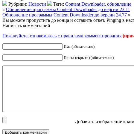
Рубрики:
Новости
Теги:
Content Downloader
,
обновление
«
Обновление программы Content Downloader до версии 23.11
Обновление программы Content Downloader до версии 24.77
»
Вы можете пропустить до конца и оставить ответ. Pinging в на
Написать комментарий
Пожалуйста, ознакомьтесь с правилами комментирования
(при
Имя (обязательно)
Почта (скрыто) (обязательно)
Добавить изображение к ком