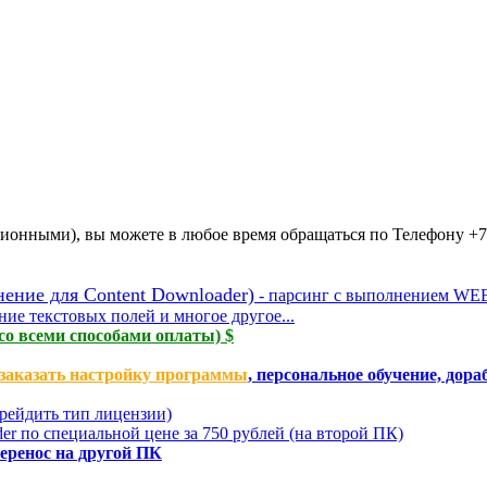
ионными), вы можете в любое время обращаться по Телефону +7
ние для Content Downloader)
- парсинг с выполнением WEB
ие текстовых полей и многое другое...
со всеми способами оплаты) $
заказать настройку программы
, персональное обучение, дор
грейдить тип лицензии)
r по специальной цене за 750 рублей (на второй ПК)
еренос на другой ПК