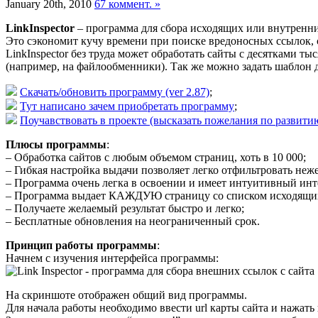
January 20th, 2010
67 коммент. »
LinkInspector
– программа для сбора исходящих или внутренних
Это сэкономит кучу времени при поиске вредоносных ссылок
LinkInspector без труда может обработать сайты с десятками т
(например, на файлообменники). Так же можно задать шаблон 
Скачать/обновить программу (ver 2.87)
;
Тут написано зачем приобретать программу
;
Поучавствовать в проекте (высказать пожелания по развитию
Плюсы программы
:
– Обработка сайтов с любым объемом страниц, хоть в 10 000;
– Гибкая настройка выдачи позволяет легко отфильтровать неж
– Программа очень легка в освоении и имеет интуитивный инт
– Программа выдает КАЖДУЮ страницу со списком исходящих
– Получаете желаемый результат быстро и легко;
– Бесплатные обновления на неограниченный срок.
Принцип работы программы
:
Начнем с изучения интерфейса программы:
На скриншоте отображен общий вид программы.
Для начала работы необходимо ввести url карты сайта и нажать 