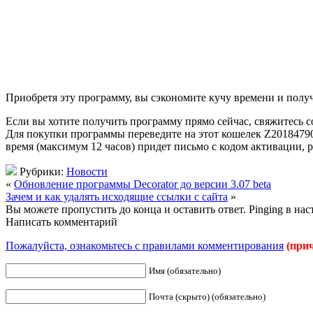
Приобретя эту программу, вы сэкономите кучу времени и получ
Если вы хотите получить программу прямо сейчас, свяжитесь с
Для покупки программы переведите на этот кошелек Z20184790
время (максимум 12 часов) придет письмо с кодом активации, 
Рубрики:
Новости
«
Обновление программы Decorator до версии 3.07 beta
Зачем и как удалять исходящие ссылки с сайта
»
Вы можете пропустить до конца и оставить ответ. Pinging в на
Написать комментарий
Пожалуйста, ознакомьтесь с правилами комментирования
(при
Имя (обязательно)
Почта (скрыто) (обязательно)