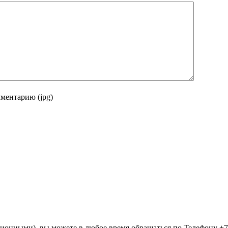
ментарию (jpg)
ионными), вы можете в любое время обращаться по Телефону +7