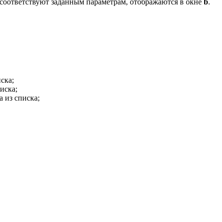
е соответствуют заданным параметрам, отображаются в окне
b
.
ска;
иска;
 из списка;