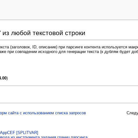
 из любой текстовой строки
кста (заголовок, ID, описание) при парсинге контента используется ма
же при совпадении исходного для генерации текста (к дублям будет до
4.00
)
орм сайта с использованием списка запросов
След
WBAppCEF [SPLITVAR]
вода из инструмента задания границ парсинга