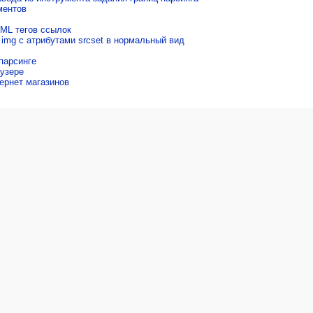
ментов
ML тегов ссылок
img с атрибутами srcset в нормальный вид
парсинге
узере
ернет магазинов