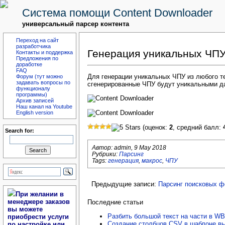
Система помощи Content Downloader
универсальный парсер контента
Переход на сайт
разработчика
Генерация уникальных ЧПУ
Контакты и поддержка
Предложения по
доработке
FAQ
Для генерации уникальных ЧПУ из любого те
Форум (тут можно
задавать вопросы по
сгенерированные ЧПУ будут уникальными да
функционалу
программы)
Архив записей
Наш канал на Youtube
English version
(оценок:
2
, средний балл:
Search for:
Автор:
admin
,
9 May 2018
Рубрики:
Парсинг
Tags:
генерация
,
макрос
,
ЧПУ
Предыдущие записи:
Парсинг поисковых ф
При желании в
менеджере заказов
Последние статьи
вы можете
Разбить большой текст на части в 
приобрести услуги
Создание столбцов CSV в шаблоне вы
по настройке или