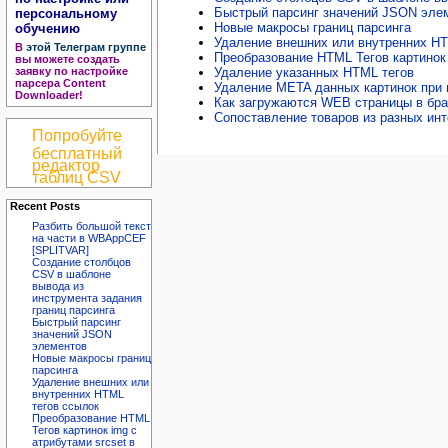
Быстрый парсинг значений JSON эле
персональному
Новые макросы границ парсинга
обучению
Удаление внешних или внутренних HT
В
этой Телеграм группе
Преобразование HTML Тегов картинок 
вы можете создать
заявку по настройке
Удаление указанных HTML тегов
парсера Content
Удаление META данных картинок при 
Downloader!
Как загружаются WEB страницы в бра
Сопоставление товаров из разных инт
Попробуйте
бесплатный
редактор
таблиц CSV
Recent Posts
Разбить большой текст
на части в WBAppCEF
[SPLITVAR]
Создание столбцов
CSV в шаблоне
вывода из
инструмента задания
границ парсинга
Быстрый парсинг
значений JSON
элементов
Новые макросы границ
парсинга
Удаление внешних или
внутренних HTML
тегов ссылок
Преобразование HTML
Тегов картинок img с
атрибутами srcset в