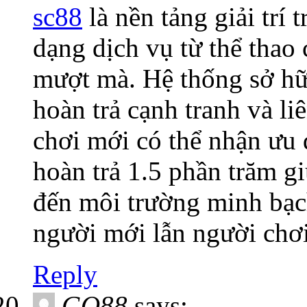
sc88
là nền tảng giải trí 
dạng dịch vụ từ thể thao 
mượt mà. Hệ thống sở hữu
hoàn trả cạnh tranh và li
chơi mới có thể nhận ưu 
hoàn trả 1.5 phần trăm g
đến môi trường minh bạc
người mới lẫn người chơi
Reply
GO88
says: