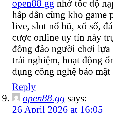
open88 gg
nhờ tốc độ nạp
hấp dẫn cùng kho game p
live, slot nổ hũ, xổ số, đ
cược online uy tín này tr
đông đảo người chơi lựa 
trải nghiệm, hoạt động ổn
dụng công nghệ bảo mật ti
Reply
open88.gg
says:
26 April 2026 at 16:05