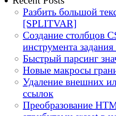
Recent Posts
Разбить большой тек
[SPLITVAR]
Создание столбцов C
инструмента задания
Быстрый парсинг зна
Новые макросы гран
Удаление внешних и
ссылок
Преобразование HTML