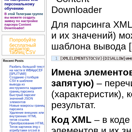
персональному
обучению
В
этой Телеграм группе
вы можете создать
заявку по настройке
Для парсинга XML
парсера Content
Downloader!
и их значений) м
Попробуйте
шаблона вывода
бесплатный
редактор
таблиц CSV
[XMLELEMENTSTOCSV]{DISALLOW}им
Recent Posts
Разбить большой текст
Имена элементов
на части в WBAppCEF
[SPLITVAR]
Создание столбцов
запятую)
– переч
CSV в шаблоне
вывода из
инструмента задания
(характеристик), 
границ парсинга
Быстрый парсинг
значений JSON
результат.
элементов
Новые макросы границ
парсинга
Удаление внешних или
Код XML
– в коде
внутренних HTML
тегов ссылок
Преобразование HTML
Тегов картинок img с
элементов и их з
атрибутами srcset в