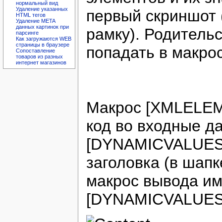
нормальный вид
Удаление указанных
первый скриншот 
HTML тегов
Удаление META
данных картинок при
рамку). Родительс
парсинге
Как загружаются WEB
страницы в браузере
попадать в макр
Сопоставление
товаров из разных
интернет магазинов
Макрос [XMLELE
код во входные д
[DYNAMICVALUES].
заголовка (в шап
макрос вывода им
[DYNAMICVALUES