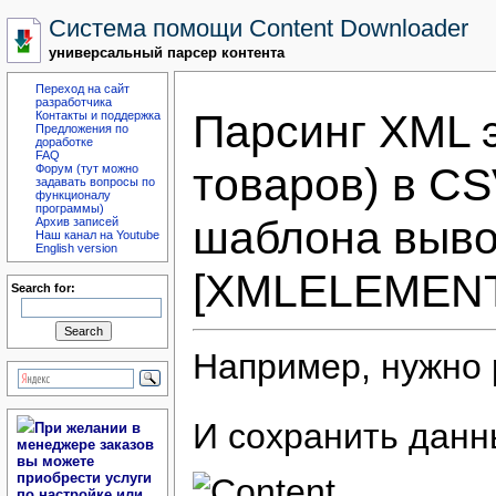
Система помощи Content Downloader
универсальный парсер контента
Переход на сайт
разработчика
Парсинг XML 
Контакты и поддержка
Предложения по
доработке
FAQ
товаров) в C
Форум (тут можно
задавать вопросы по
функционалу
программы)
шаблона выв
Архив записей
Наш канал на Youtube
English version
[XMLELEMEN
Search for:
Например, нужно
И сохранить данн
При желании в
менеджере заказов
вы можете
приобрести услуги
по настройке или