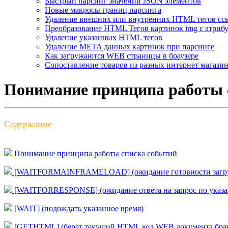
Быстрый парсинг значений JSON элементов
Новые макросы границ парсинга
Удаление внешних или внутренних HTML тегов сс
Преобразование HTML Тегов картинок img с атрибу
Удаление указанных HTML тегов
Удаление META данных картинок при парсинге
Как загружаются WEB страницы в браузере
Сопоставление товаров из разных интернет магази
Понимание принципа работы 
Содержание
Понимание принципа работы списка событий
[WAITFORMAINFRAMELOAD] (ожидание готовности загру
[WAITFORRESPONSE] (ожидание ответа на запрос по указ
[WAIT] (подождать указанное время)
[GETHTML] (берет текущий HTML код WEB документа браузе