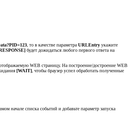
Data?PID=123
, то в качестве параметра
URLEntry
укажите
RESPONSE]
будет дожидаться любого первого ответа на
ет отображаемую WEB страницу. На построение/достроение WEB
ожидания
[WAIT]
, чтобы браузер успел обработать полученные
 самом начале списка событий и добавьте параметр запуска