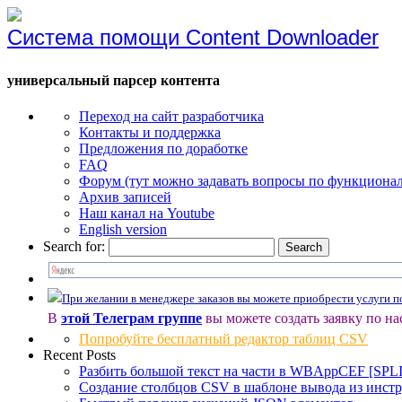
Система помощи Content Downloader
универсальный парсер контента
Переход на сайт разработчика
Контакты и поддержка
Предложения по доработке
FAQ
Форум (тут можно задавать вопросы по функциона
Архив записей
Наш канал на Youtube
English version
Search for:
При желании в менеджере заказов вы можете приобрести услуги 
В
этой Телеграм группе
вы можете создать заявку по на
Попробуйте бесплатный редактор таблиц CSV
Recent Posts
Разбить большой текст на части в WBAppCEF [SP
Создание столбцов CSV в шаблоне вывода из инстр