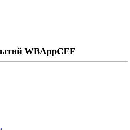
событий WBAppCEF
)