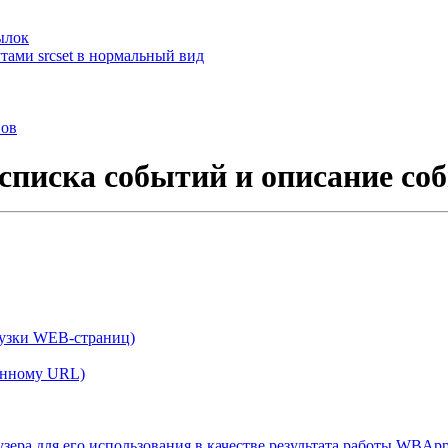
ылок
тами srcset в нормальный вид
нов
списка событий и описание 
зки WEB-страниц)
анному URL)
ра для его использования в качестве результата работы WBApp