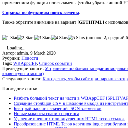
применением функции поиск-замены (чтобы убрать лишний H
Справка по функциям поиск-замены
.
Также обратите внимание на вариант
[GETHTML]
с использов
(оценок:
2
, средний 
Loading...
Автор:
admin
,
9 March 2020
Рубрики:
Новости
Tags:
WBAppCEF
,
Список событий
Предыдущие записи:
Устранение проблемы западания модальны
клавиатуры и мыши)
Следующие записи:
Как сделать, чтобы сайт при парсинге от
Последние статьи
Разбить большой текст на части в WBAppCEF [SPLITVA
Создание столбцов CSV в шаблоне вывода из инструмент
Быстрый парсинг значений JSON элементов
Новые макросы границ парсинга
Удаление внешних или внутренних HTML тегов ссылок
Преобразование HTML Тегов картинок img с атрибутами s