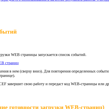
обытий
рузки WEB страницы запускается список событий.
EB страниц
ния в нем (сверху вниз). Для повторения определенных событи
транице).
EF завершит свою работу и передаст код WEB-страницы или дру
 готовности загрузки WEB-страниц)