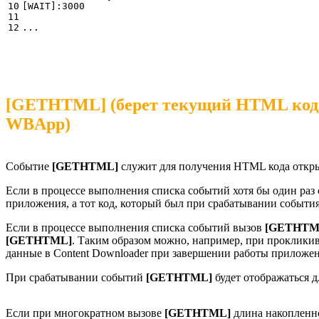
10

[WAIT]:3000

11

...
[GETHTML] (берет текущий HTML код WE
WBApp)
Событие
[GETHTML]
служит для получения HTML кода откры
Если в процессе выполнения списка событий хотя бы один раз
приложения, а тот код, который был при срабатывании событи
Если в процессе выполнения списка событий вызов
[GETHTM
[GETHTML]
. Таким образом можно, например, при прокликив
данные в Content Downloader при завершении работы прилож
При срабатывании событий
[GETHTML]
будет отображаться д
Если при многократном вызове
[GETHTML]
длина накопленно