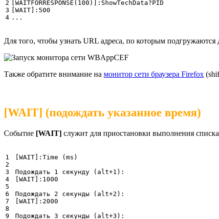
2

[WAITFORRESPONSE(100)]:ShowTechData?PID

3

[WAIT]:500

...
Для того, чтобы узнать URL адреса, по которым подгружаются
Также обратите внимание на
монитор сети браузера Firefox
(shif
[WAIT] (подождать указанное время)
Событие
[WAIT]
служит для приостановки выполнения списка 
1

[WAIT]:Time (ms)

2

3

Подождать 1 секунду (alt+1):

4

[WAIT]:1000

5

6

Подождать 2 секунды (alt+2):

7

[WAIT]:2000

8

9

Подождать 3 секунды (alt+3):
