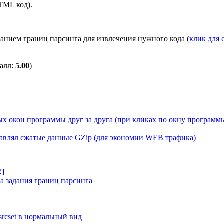
TML код).
анием границ парсинга для извлечения нужного кода (
клик для 
балл:
5.00
)
х окон программы друг за друга (при кликах по окну программы
правлял сжатые данные GZip (для экономии WEB трафика)
R]
а задания границ парсинга
rcset в нормальный вид