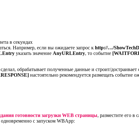
ета в секундах
аться. Например, если вы ожидаете запрос к
http://…/ShowTech
LEntry
указать значение
AnyURLEntry
, то событие
[WAITFOR
он сделал, обрабатывает полученные данные и строит/достраива
RRESPONSE]
настоятельно рекомендуется размещать событие 
дания готовности загрузки WEB страницы
, разместите его в
ал одновременно с запуском WBApp: