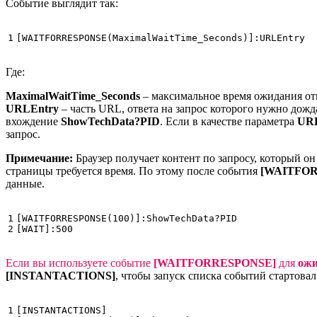
Событие выглядит так:
[WAITFORRESPONSE(MaximalWaitTime_Seconds)]:URLEntry
Где:
MaximalWaitTime_Seconds
– максимальное время ожидания отв
URLEntry
– часть URL, ответа на запрос которого нужно дожд
вхождение
ShowTechData?PID
. Если в качестве параметра
UR
запрос.
Примечание:
Браузер получает контент по запросу, который 
страницы требуется время. По этому после события
[WAITFO
данные.
1

[WAITFORRESPONSE(100)]:ShowTechData?PID

[WAIT]:500
Если вы используете событие
[WAITFORRESPONSE]
для
ожи
[INSTANTACTIONS]
, чтобы запуск списка событий стартов
1

[INSTANTACTIONS]
