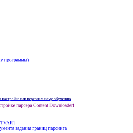
лу программы)
по настройке или персональному обучению
стройке парсера Content Downloader!
LITVAR]
умента задания границ парсинга