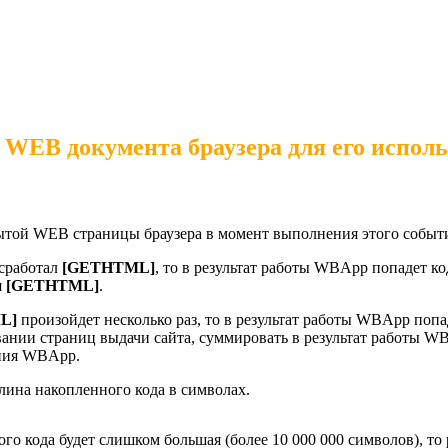
B документа браузера для его использ
той WEB страницы браузера в момент выполнения этого событ
 сработал
[GETHTML]
, то в результат работы WBApp попадет 
я
[GETHTML]
.
L]
произойдет несколько раз, то в результат работы WBApp поп
ании страниц выдачи сайта, суммировать в результат работы W
ения WBApp.
лина накопленного кода в символах.
го кода будет слишком большая (более 10 000 000 символов), то