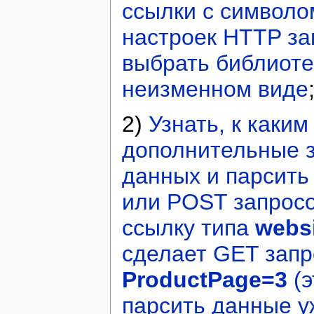
ссылки с символо
настроек HTTP за
выбрать библиоте
неизменном виде
2)
Узнать, к каки
дополнительные з
данных и парсить
или POST запросо
ссылку типа
websi
сделает GET запр
ProductPage=3
(э
парсить данные уж