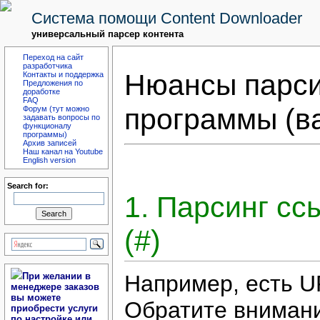
Система помощи Content Downloader
универсальный парсер контента
Переход на сайт
разработчика
Нюансы парси
Контакты и поддержка
Предложения по
доработке
FAQ
программы (в
Форум (тут можно
задавать вопросы по
функционалу
программы)
Архив записей
Наш канал на Youtube
English version
Search for:
1. Парсинг сс
(#)
Например, есть 
При желании в
менеджере заказов
вы можете
Обратите внимани
приобрести услуги
по настройке или