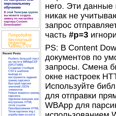
него. Эти данные
персональному
обучению
В
этой Телеграм группе
никак не учитыва
вы можете создать
заявку по настройке
парсера Content
запрос отправляе
Downloader!
часть
#p=3
игнори
Попробуйте
бесплатный
редактор
PS: В Content Do
таблиц CSV
Recent Posts
документов по ум
Разбить большой текст
на части в WBAppCEF
запросы. Смена б
[SPLITVAR]
Создание столбцов
CSV в шаблоне
окне настроек HTT
вывода из
инструмента задания
границ парсинга
Используйте библио
Быстрый парсинг
значений JSON
элементов
для отправки пря
Новые макросы границ
парсинга
Удаление внешних или
WBApp для парси
внутренних HTML
тегов ссылок
Преобразование HTML
Тегов картинок img с
использованием WE
атрибутами srcset в