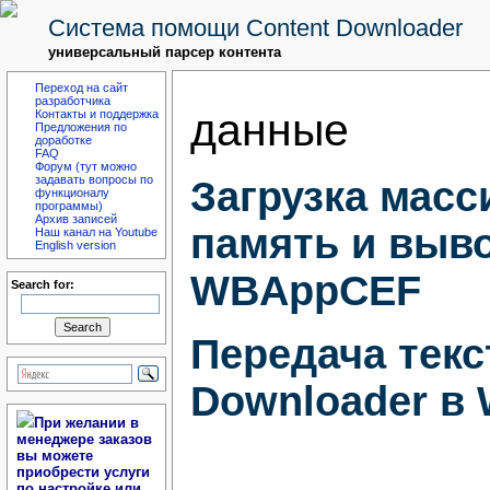
Система помощи Content Downloader
универсальный парсер контента
Переход на сайт
разработчика
данные
Контакты и поддержка
Предложения по
доработке
FAQ
Форум (тут можно
задавать вопросы по
Загрузка масс
функционалу
программы)
Архив записей
память и выв
Наш канал на Youtube
English version
WBAppCEF
Search for:
Передача текс
Downloader в
При желании в
менеджере заказов
вы можете
приобрести услуги
по настройке или