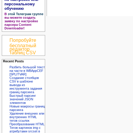
персональному
обучению
В
этой Телеграм группе
вы можете создать
заявку по настройке
парсера Content
Downloader!
Попробуйте
бесплатный
редактор
таблиц CSV
Recent Posts
Разбить большой текст
на части в WBAppCEF
[SPLITVAR]
Создание столбцов
CSV в шаблоне
вывода из
инструмента задания
границ парсинга
Быстрый парсинг
значений JSON
элементов
Новые макросы границ
парсинга
Удаление внешних или
внутренних HTML
тегов ссылок
Преобразование HTML
Тегов картинок img с
атрибутами srcset в