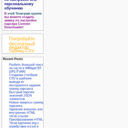
персональному
обучению
В
этой Телеграм группе
вы можете создать
заявку по настройке
парсера Content
Downloader!
Попробуйте
бесплатный
редактор
таблиц CSV
Recent Posts
Разбить большой текст
на части в WBAppCEF
[SPLITVAR]
Создание столбцов
CSV в шаблоне
вывода из
инструмента задания
границ парсинга
Быстрый парсинг
значений JSON
элементов
Новые макросы границ
парсинга
Удаление внешних или
внутренних HTML
тегов ссылок
Преобразование HTML
Тегов картинок img с
атрибутами srcset в