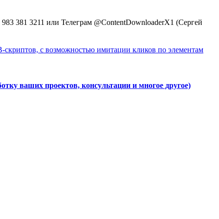
 983 381 3211 или Телеграм @ContentDownloaderX1 (Сергей
-скриптов, с возможностью имитации кликов по элементам
аботку ваших проектов, консультации и многое другое)