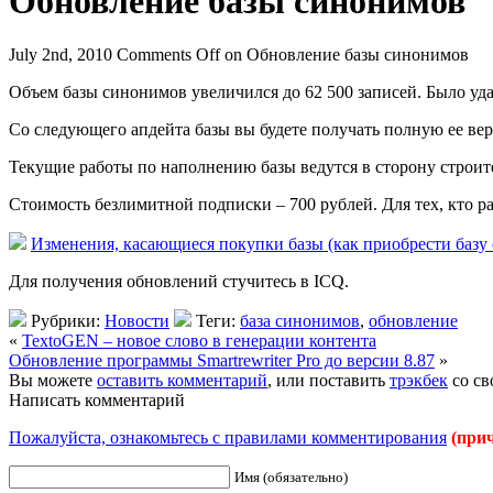
Обновление базы синонимов
July 2nd, 2010
Comments Off
on Обновление базы синонимов
Объем базы синонимов увеличился до 62 500 записей. Было уд
Со следующего апдейта базы вы будете получать полную ее ве
Текущие работы по наполнению базы ведутся в сторону строите
Стоимость безлимитной подписки – 700 рублей. Для тех, кто ра
Изменения, касающиеся покупки базы (как приобрести базу
Для получения обновлений стучитесь в ICQ.
Рубрики:
Новости
Теги:
база синонимов
,
обновление
«
TextoGEN – новое слово в генерации контента
Обновление программы Smartrewriter Pro до версии 8.87
»
Вы можете
оставить комментарий
, или поставить
трэкбек
со св
Написать комментарий
Пожалуйста, ознакомьтесь с правилами комментирования
(при
Имя (обязательно)