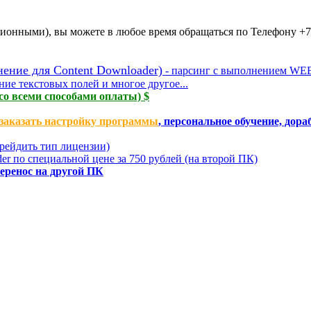
ионными), вы можете в любое время обращаться по Телефону +7
ние для Content Downloader)
- парсинг с выполнением WEB
ие текстовых полей и многое другое...
со всеми способами оплаты) $
заказать настройку программы
, персональное обучение, дор
грейдить тип лицензии)
r по специальной цене за 750 рублей (на второй ПК)
еренос на другой ПК