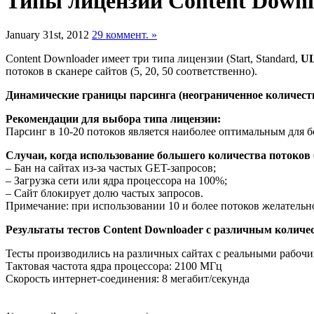
Типы лицензии Content Downl
January 31st, 2012
29 коммент. »
Content Downloader имеет три типа лицензии (Start, Standard,
U
потоков в сканере сайтов (5, 20, 50 соответственно).
Динамические границы парсинга (неограниченное количеств
Рекомендации для выбора типа лицензии:
Парсинг в 10-20 потоков является наиболее оптимальным для б
Случаи, когда использование большего количества потоков 
– Бан на сайтах из-за частых GET-запросов;
– Загрузка сети или ядра процессора на 100%;
– Сайт блокирует долю частых запросов.
Примечание: при использовании 10 и более потоков желательно
Результаты тестов Content Downloader с различным количе
Тесты производились на различных сайтах с реальными рабоч
Тактовая частота ядра процессора: 2100 МГц
Скорость интернет-соединения: 8 мегабит/секунда