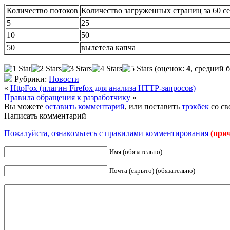
Количество потоков
Количество загруженных страниц за 60 с
5
25
10
50
50
вылетела капча
(оценок:
4
, средний 
Рубрики:
Новости
«
HttpFox (плагин Firefox для анализа HTTP-запросов)
Правила обращения к разработчику
»
Вы можете
оставить комментарий
, или поставить
трэкбек
со св
Написать комментарий
Пожалуйста, ознакомьтесь с правилами комментирования
(при
Имя (обязательно)
Почта (скрыто) (обязательно)