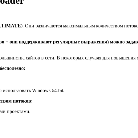
oader
LTIMATE
). Они различаются максимальным количеством поток
о + они поддерживают регулярные выражения) можно задавать
ольшинства сайтов в сети. В некоторых случаях для повышения с
бесполезно:
 использовать Windows 64-bit.
ством потоков:
ими проектами.