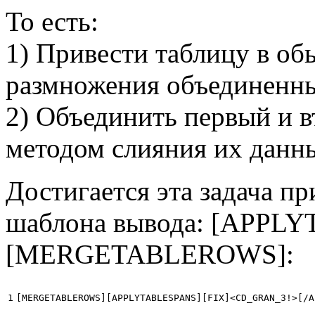
То есть:
1) Привести таблицу в о
размножения объединенны
2) Объединить первый и в
методом слияния их данн
Достигается эта задача п
шаблона вывода: [APPL
[MERGETABLEROWS]:
[MERGETABLEROWS][APPLYTABLESPANS][FIX]<CD_GRAN_3!>[/A