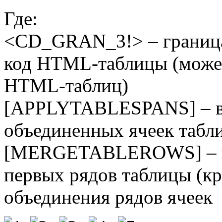
Где:
<CD_GRAN_3!> – граница 
код HTML-таблицы (может
HTML-таблиц)
[APPLYTABLESPANS] – в
объединенных ячеек табл
[MERGETABLEROWS] – вы
первых рядов таблицы (к
объединения рядов ячеек