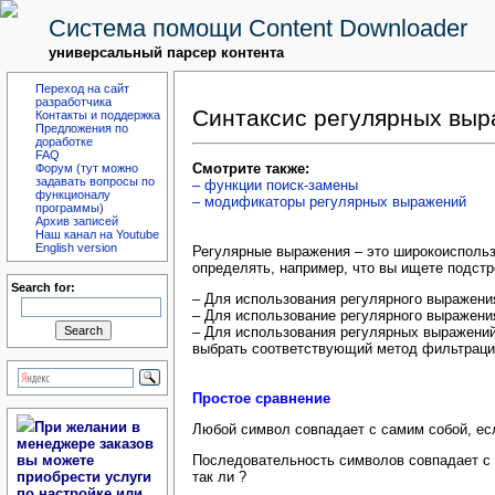
Система помощи Content Downloader
универсальный парсер контента
Переход на сайт
разработчика
Синтаксис регулярных вы
Контакты и поддержка
Предложения по
доработке
FAQ
Смотрите также:
Форум (тут можно
задавать вопросы по
– функции поиск-замены
функционалу
– модификаторы регулярных выражений
программы)
Архив записей
Наш канал на Youtube
English version
Регулярные выражения – это широкоиспольз
определять, например, что вы ищете подстр
Search for:
– Для использования регулярного выражени
– Для использование регулярного выражени
– Для использования регулярных выражений 
выбрать соответствующий метод фильтрации
Простое сравнение
При желании в
Любой символ совпадает с самим собой, ес
менеджере заказов
вы можете
Последовательность символов совпадает с та
приобрести услуги
так ли ?
по настройке или