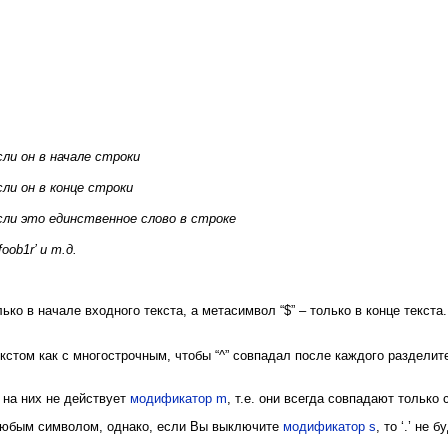
сли он в начале строки
сли он в конце строки
если это единственное слово в строке
foob1r’ и т.д.
ко в начале входного текста, а метасимвол “$” – только в конце текста
кстом как с многострочным, чтобы “^” совпадал после каждого разделите
о на них не действует
модификатор m
, т.е. они всегда совпадают только
 любым символом, однако, если Вы выключите
модификатор s
, то ‘.’ не