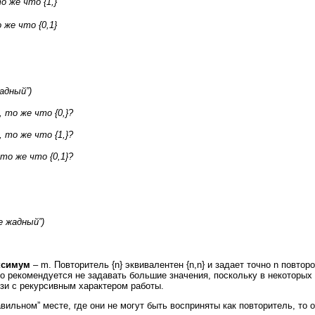
о же что {1,}
 же что {0,1}
жадный”)
, то же что {0,}?
, то же что {1,}?
 то же что {0,1}?
е жадный”)
ксимум
– m. Повторитель {n} эквивалентен {n,n} и задает точно n повтор
но рекомендуется не задавать большие значения, поскольку в некоторых
язи с рекурсивным характером работы.
вильном” месте, где они не могут быть восприняты как повторитель, то