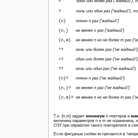
один или более раз (“жадный”), т
+
ноль или один раз (“жадный”), то
?
точно n раз (“жадный”)
{n}
не менее n раз (“жадный”)
{n,}
не менее n но не более m раз (“
{n,m}
ноль или более раз (“не жадный”)
*?
один или более раз (“не жадный”)
+?
ноль или один раз (“не жадный”),
??
точно n раз (“не жадный”)
{n}?
не менее n раз (“не жадный”)
{n,}?
не менее n но не более m раз (“н
{n,m}?
Т.о. {n,m} задает
минимум
n повторов и
ма
величина параметров n и m не ограничена, 
ОЗУ при обработке такого повторителя в св
Если фигурные скобки встречаются в “непра