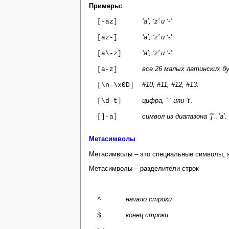
Примеры
:
‘a’, ‘z’
и
‘-‘
[-az]
‘a’, ‘z’
и
‘-‘
[az-]
‘a’, ‘z’
и
‘-‘
[a\-z]
все 26 малых латинских букв
[a-z]
#10, #11, #12, #13.
[\n-\x0D]
цифра, ‘-‘ или ‘t’.
[\d-t]
символ из диапазона ‘]’..’a’.
[]-a]
Метасимволы
Метасимволы – это специальные символы, 
Метасимволы – разделители строк
начало строки
^
конец строки
$