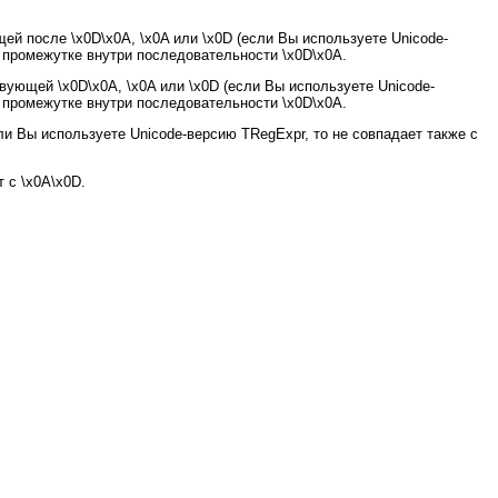
ей после \x0D\x0A, \x0A или \x0D (если Вы используете Unicode-
 в промежутке внутри последовательности \x0D\x0A.
вующей \x0D\x0A, \x0A или \x0D (если Вы используете Unicode-
 в промежутке внутри последовательности \x0D\x0A.
(если Вы используете Unicode-версию TRegExpr, то не совпадает также с
т с \x0A\x0D.