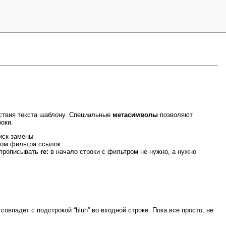
тствия текста шаблону. Специальные
метасимволы
позволяют
оки.
иск-замены
ном фильтра ссылок
) прописывать
re:
в начало строки с фильтром не нужно, а нужно
овпадет с подстрокой “bluh” во входной строке. Пока все просто, не