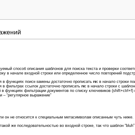
ражений
уемый способ описания шаблонов для поиска текста и проверки соотве
оку в начале входной строки или определенное число повторений подстр
я в функциях поиск-замены достаточно прописать
re:
в начало строки по
я в фильтрах ссылок достаточно прописать
re:
в начало строки с шабло
в функциях фильтрации документов по списку ключевиков (shift+ctrl+f
 – “регулярное выражение”
ли он не относится к специальным метасимволам описанным чуть ниже.
кой же последовательностью во входной строке, так что шаблон “bluh” с