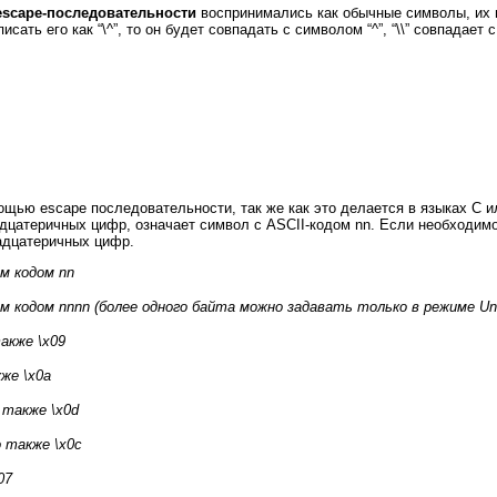
escape-последовательности
воспринимались как обычные символы, их н
ать его как “\^”, то он будет совпадать с символом “^”, “\\” совпадает с “
ю escape последовательности, так же как это делается в языках C или Pe
адцатеричных цифр, означает символ с ASCII-кодом nn. Если необходим
тнадцатеричных цифр.
м кодом nn
 кодом nnnn (более одного байта можно задавать только в режиме
Un
акже \x09
же \x0a
 также \x0d
 также \x0c
07