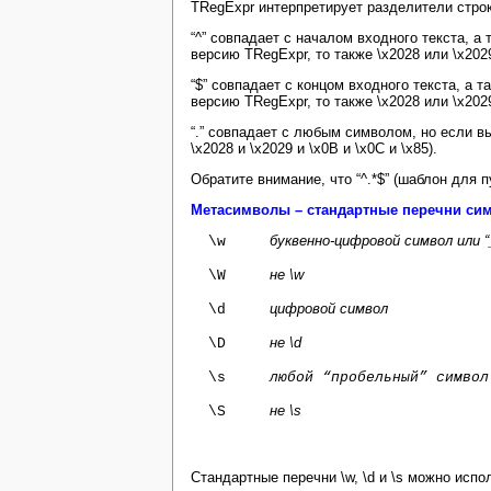
TRegExpr интерпретирует разделители строк 
“^” совпадает с началом входного текста, а
версию TRegExpr, то также \x2028 или \x202
“$” совпадает с концом входного текста, а 
версию TRegExpr, то также \x2028 или \x202
“.” совпадает с любым символом, но если 
\x2028 и \x2029 и \x0B и \x0C и \x85).
Обратите внимание, что “^.*$” (шаблон для п
Метасимволы – стандартные перечни си
буквенно-цифровой символ или “
\w
не \w
\W
цифровой символ
\d
не \d
\D
\s
любой “пробельный” симво
не \s
\S
Стандартные перечни \w, \d и \s можно испо