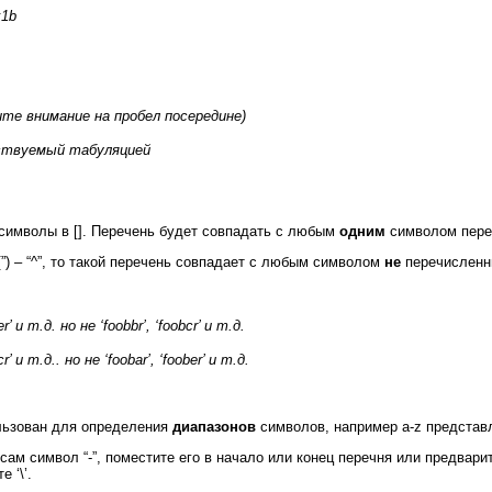
x1b
тите внимание на пробел посередине)
ествуемый табуляцией
символы в []. Перечень будет совпадать с любым
одним
символом пере
”) – “^”, то такой перечень совпадает с любым символом
не
перечисленн
r’ и т.д. но не ‘foobbr’, ‘foobcr’ и т.д.
r’ и т.д.. но не ‘foobar’, ‘foober’ и т.д.
ользован для определения
диапазонов
символов, например a-z представл
м символ “-”, поместите его в начало или конец перечня или предварите
 ‘\’.