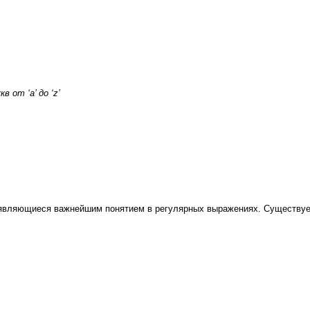
 от ‘a’ до ‘z’
являющиеся важнейшим понятием в регулярных выражениях. Существует