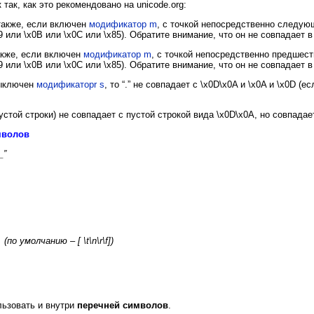
так, как это рекомендовано на unicode.org:
 также, если включен
модификатор m
, с точкой непосредственно следующ
9 или \x0B или \x0C или \x85). Обратите внимание, что он не совпадает
также, если включен
модификатор m
, с точкой непосредственно предшест
9 или \x0B или \x0C или \x85). Обратите внимание, что он не совпадает
выключен
модификаторr s
, то “.” не совпадает с \x0D\x0A и \x0A и \x0D 
устой строки) не совпадает с пустой строкой вида \x0D\x0A, но совпадае
мволов
_”
(
по умолчанию –
[ \t\n\r\f])
л
льзовать и внутри
перечней символов
.