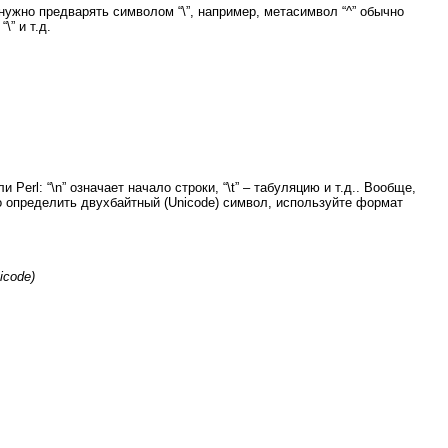
ужно предварять символом “\”, например, метасимвол “^” обычно
\” и т.д.
rl: “\n” означает начало строки, “\t” – табуляцию и т.д.. Вообще,
о определить двухбайтный (Unicode) символ, используйте формат
icode
)