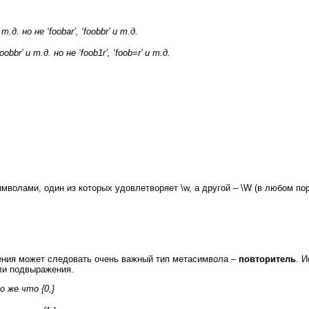
т.д. но не ‘foobar’, ‘foobbr’ и т.д.
foobbr’ и т.д. но не ‘foob1r’, ‘foob=r’ и т.д.
имволами, один из которых удовлетворяет \w, а другой – \W (в любом по
ения может следовать очень важный тип метасимвола –
повторитель
. 
ли подвыражения.
о же что {0,}