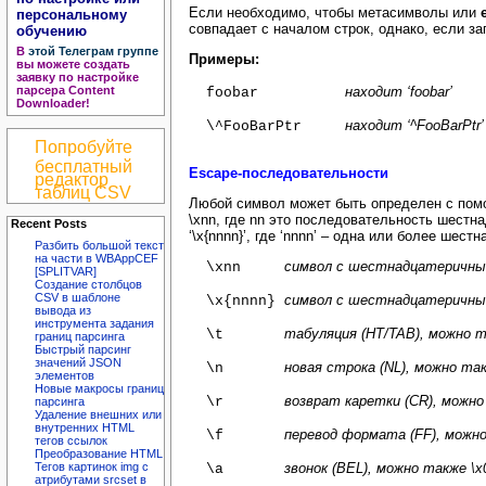
Если необходимо, чтобы метасимволы или
персональному
совпадает с началом строк, однако, если запис
обучению
В
этой Телеграм группе
Примеры
:
вы можете создать
заявку по настройке
парсера Content
находит ‘foobar’
foobar
Downloader!
находит ‘^FooBarPtr’
\^FooBarPtr
Попробуйте
бесплатный
Escape-последовательности
редактор
таблиц CSV
Любой символ может быть определен с помощь
\xnn, где nn это последовательность шестн
Recent Posts
‘\x{nnnn}’, где ‘nnnn’ – одна или более шес
Разбить большой текст
на части в WBAppCEF
символ с шестнадцатеричны
\xnn
[SPLITVAR]
Создание столбцов
CSV в шаблоне
символ с шестнадцатеричным
\x{nnnn}
вывода из
инструмента задания
табуляция (HT/TAB), можно т
\t
границ парсинга
Быстрый парсинг
значений JSON
новая строка (NL), можно так
\n
элементов
Новые макросы границ
возврат каретки (CR), можно
\r
парсинга
Удаление внешних или
внутренних HTML
перевод формата (FF), можно
\f
тегов ссылок
Преобразование HTML
Тегов картинок img с
звонок (BEL), можно также \x
\a
атрибутами srcset в