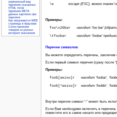
нормальный вид
escape (ESC), можно также \
\e
Удаление указанных
HTML тегов
Удаление META
данных картинок при
парсинге
Примеры
:
Как загружаются WEB
страницы в браузере
Сопоставление
находит ‘foo bar’ (обра
foo\x20bar
товаров из разных
интернет магазинов
находит ‘foobar’ предш
\tfoobar
Перечни символов
Вы можете определить перечень, заключив 
Если первый символ перечня (сразу после “[
Примеры
:
находит ‘foobar’, ‘foobe
foob[aeiou]r
находит ‘foobbr’, ‘foobc
foob[^aeiou]r
Внутри перечня символ “-” может быть исп
Если Вам необходимо включить в перечень са
поместите его в самое начало или предварите