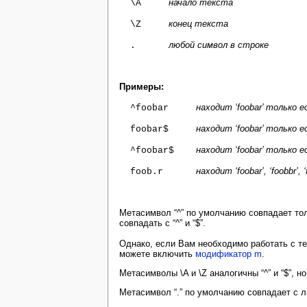
начало текста
\A
конец текста
\Z
любой символ в строке
.
Примеры
:
находит ‘foobar’ только е
^foobar
находит ‘foobar’ только е
foobar$
находит ‘foobar’ только 
^foobar$
находит ‘foobar’, ‘foobbr’, ‘
foob.r
Метасимвол “^” по умолчанию совпадает толь
совпадать с “^” и “$”.
Однако, если Вам необходимо работать с те
можете включить
модификатор m
.
Метасимволы \A и \Z аналогичны “^” и “$”, н
Метасимвол “.” по умолчанию совпадает с