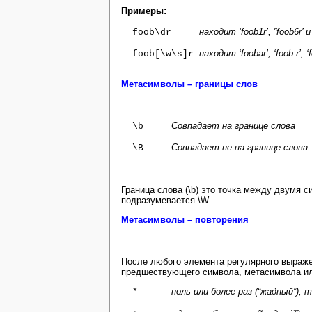
Примеры
:
находит ‘foob1r’, ”foob6r’ и 
foob\dr
находит ‘foobar’, ‘foob r’, ‘
foob[\w\s]r
Метасимволы – границы слов
Совпадает на границе слова
\b
Совпадает не на границе слова
\B
Граница слова (\b) это точка между двумя с
подразумевается \W.
Метасимволы – повторения
После любого элемента регулярного выраж
предшествующего символа, метасимвола и
ноль или более раз (“жадный”), т
*