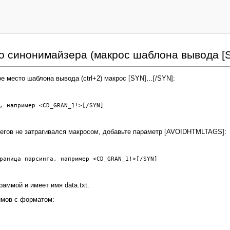
о синонимайзера (макрос шаблона вывода [
ое место шаблона вывода (ctrl+2) макрос [SYN]…[/SYN]:
, например <CD_GRAN_1!>[/SYN]

тегов не затрагивался макросом, добавьте параметр [AVOIDHTMLTAGS]:
раница парсинга, например <CD_GRAN_1!>[/SYN]

аммой и имеет имя data.txt.
имов с форматом: