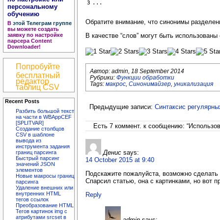
...
персональному
обучению
Обратите внимание, что синонимы раздел
В
этой Телеграм группе
вы можете создать
заявку по настройке
В качестве “слов” могут быть использованы
парсера Content
Downloader!
Попробуйте
Автор:
admin
,
18 September 2014
бесплатный
Рубрики:
Функции обработки
редактор
Tags:
макрос
,
Синонимайзер
,
уникализация
таблиц CSV
Recent Posts
Предыдущие записи:
Синтаксис регулярны
Разбить большой текст
на части в WBAppCEF
[SPLITVAR]
Есть 7 коммент. к сообщению: “Использо
Создание столбцов
CSV в шаблоне
вывода из
инструмента задания
Денис
says:
границ парсинга
Быстрый парсинг
14 October 2015 at 9:40
значений JSON
элементов
Подскажите пожалуйста, возможно сделать т
Новые макросы границ
Спарсил статью, она с картинками, но вот 
парсинга
Удаление внешних или
внутренних HTML
Reply
тегов ссылок
Преобразование HTML
Тегов картинок img с
атрибутами srcset в
admin
says: