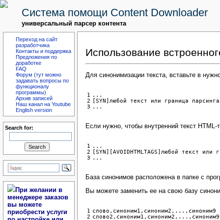
Система помощи Content Downloader
универсальный парсер контента
Переход на сайт
разработчика
Использование встроенног
Контакты и поддержка
Предложения по
доработке
FAQ
Для синонимизации текста, вставьте в нужн
Форум (тут можно
задавать вопросы по
функционалу
программы)
1

...

Архив записей
2

[SYN]любой текст или граница парсинга
Наш канал на Youtube
...
English version
Если нужно, чтобы внутренний текст HTML-
Search for:
1

...

2

[SYN][AVOIDHTMLTAGS]любой текст или г
...
База синонимов расположена в папке с прогр
При желании в
Вы можете заменить ее на свою базу синон
менеджере заказов
вы можете
1

слово,синоним1,синоним2,...,синоним9

приобрести услуги
2

слово2,синоним1,синоним2,...,синоним9

по настройке или