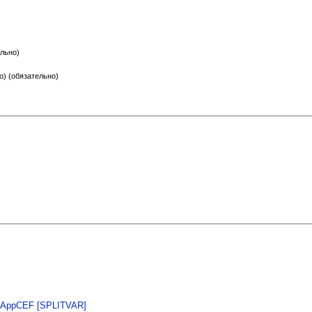
льно)
о) (обязательно)
WBAppCEF [SPLITVAR]