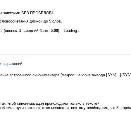
ены запятыми БЕЗ ПРОБЕЛОВ!
 словосочетания длиной до 5 слов.
(оценок:
3
, средний балл:
5.00
)
Loading...
х выражений
вание встроенного синонимайзера (макрос шаблона вывода [SYN]…[/SYN]
ак, чтоб синонимизация происходила только в тексте?
проблема, пути картинок тоже меняются, поэтому необходимо, чтоб в пре