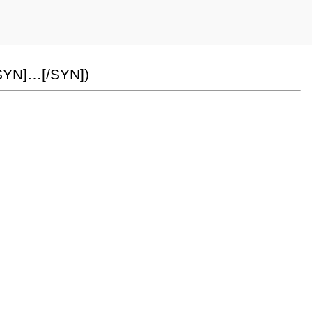
SYN]…[/SYN])