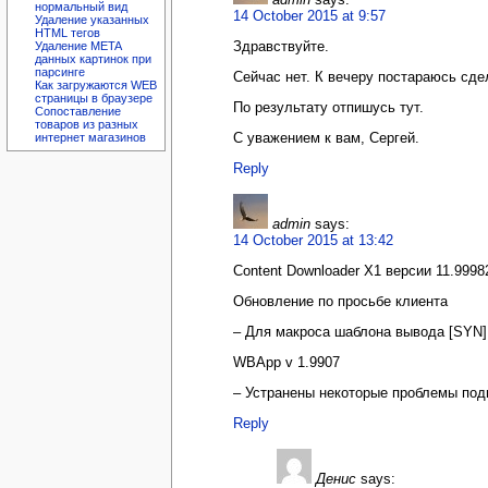
нормальный вид
14 October 2015 at 9:57
Удаление указанных
HTML тегов
Здравствуйте.
Удаление META
данных картинок при
парсинге
Сейчас нет. К вечеру постараюсь сде
Как загружаются WEB
страницы в браузере
По результату отпишусь тут.
Сопоставление
товаров из разных
С уважением к вам, Сергей.
интернет магазинов
Reply
admin
says:
14 October 2015 at 13:42
Content Downloader X1 версии 11.99982
Обновление по просьбе клиента
– Для макроса шаблона вывода [SYN] 
WBApp v 1.9907
– Устранены некоторые проблемы под
Reply
Денис
says: