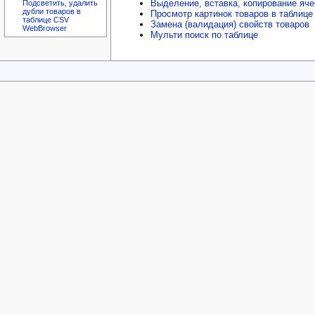
Выделение, вставка, копирование яче
Подсветить, удалить
дубли товаров в
Просмотр картинок товаров в таблиц
таблице CSV
Замена (валидация) свойств товаров
WebBrowser
Мульти поиск по таблице