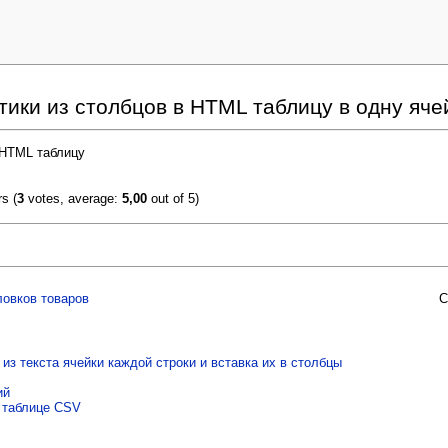
ики из столбцов в HTML таблицу в одну яче
(
3
votes, average:
5,00
out of 5)
ловков товаров
С
из текста ячейки каждой строки и вставка их в столбцы
ий
в таблице CSV