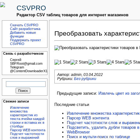
CSVPRO
Редактор CSV таблиц товаров для интернет магазинов
Скачать CSVPRO
Сайт разработчика
Преобразовать характерист
Добавить новые
функции
Поддержать проект
CSVPRO
Связь с разработчиком
Сергей
SBFRoot@gmail.com
Telegram
@ContentDownloaderX1
Автор:
admin
,
03.04.2022
Рубрики:
Без рубрики
Найти:
Предыдущие записи:
Извлечь цвет из заго
Свежие записи
Последние статьи
Извлечение
множества
Извлечение множества характеристик 
характеристик из
Парсер WEB контента
текста ячейки каждой
Подсчет частотности слов и выражен
строки и вставка их в
столбцы
Подсветить, удалить дубли товаров 
Парсер WEB контента
WebBrowser
Подсчет частотности
Поиск и мульти-поиск по таблице
слов и выражений