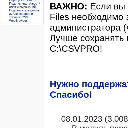
Парсер WEB контента
ВАЖНО:
Если вы 
Подсчет частотности
слов и выражений
Подсветить, удалить
Files необходимо 
дубли товаров в
таблице CSV
WebBrowser
администратора (
Лучше сохранять 
C:\CSVPRO!
Нужно поддержа
Спасибо!
08.01.2023 (3.008