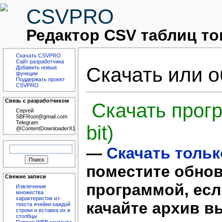
CSVPRO
Редактор CSV таблиц то
Скачать CSVPRO
Сайт разработчика
Скачать или 
Добавить новые
функции
Поддержать проект
CSVPRO
Связь с разработчиком
Скачать прог
Сергей
SBFRoot@gmail.com
Telegram
bit)
@ContentDownloaderX1
Найти:
—
Скачать тольк
поместите обнов
Свежие записи
программой, есл
Извлечение
множества
характеристик из
качайте архив в
текста ячейки каждой
строки и вставка их в
столбцы