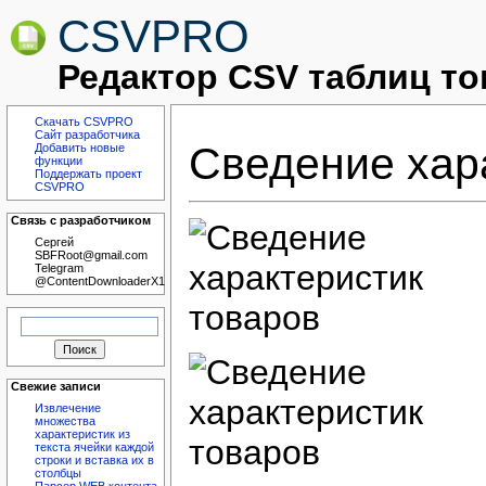
CSVPRO
Редактор CSV таблиц то
Скачать CSVPRO
Сайт разработчика
Сведение хар
Добавить новые
функции
Поддержать проект
CSVPRO
Связь с разработчиком
Сергей
SBFRoot@gmail.com
Telegram
@ContentDownloaderX1
Найти:
Свежие записи
Извлечение
множества
характеристик из
текста ячейки каждой
строки и вставка их в
столбцы