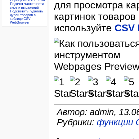
Парсер WEB контента
для просмотра ка
Подсчет частотности
слов и выражений
Подсветить, удалить
картинок товаров
дубли товаров в
таблице CSV
WebBrowser
используйте
CSV 
Автор:
admin
,
13.0
Рубрики:
функции