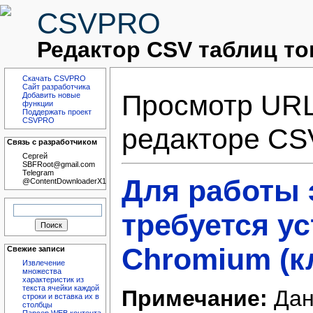
CSVPRO
Редактор CSV таблиц то
Скачать CSVPRO
Сайт разработчика
Просмотр URL
Добавить новые
функции
Поддержать проект
CSVPRO
редакторе CS
Связь с разработчиком
Сергей
SBFRoot@gmail.com
Telegram
Для работы 
@ContentDownloaderX1
Найти:
требуется у
Chromium (к
Свежие записи
Извлечение
множества
характеристик из
текста ячейки каждой
Примечание:
Дан
строки и вставка их в
столбцы