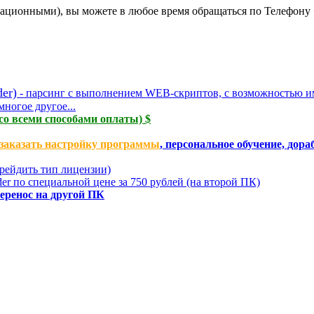
ационными), вы можете в любое время обращаться по Телефону 
er)
- парсинг с выполнением WEB-скриптов, с возможностью им
ногое другое...
со всеми способами оплаты) $
заказать настройку программы
, персональное обучение, дор
грейдить тип лицензии)
r по специальной цене за 750 рублей (на второй ПК)
еренос на другой ПК