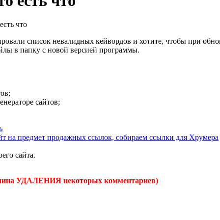
о есть что
есть что
ктировали список невалидных кейвордов и хотите, чтобы при обн
айлы в папку с новой версией программы.
ов;
генераторе сайтов;
ь
айт на предмет продажных ссылок, собираем ссылки для Хрумера
оего сайта.
чина УДАЛЕНИЯ некоторых комментариев)