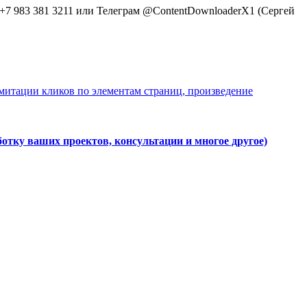
+7 983 381 3211 или Телеграм @ContentDownloaderX1 (Сергей
итации кликов по элементам страниц, произведение
аботку ваших проектов, консультации и многое другое)