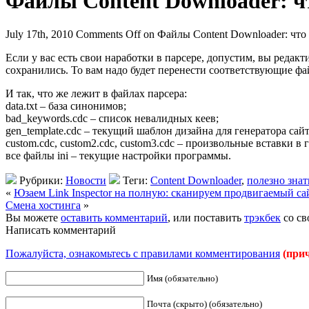
Файлы Content Downloader: чт
July 17th, 2010
Comments Off
on Файлы Content Downloader: что 
Если у вас есть свои наработки в парсере, допустим, вы реда
сохранились. То вам надо будет перенести соответствующие ф
И так, что же лежит в файлах парсера:
data.txt – база синонимов;
bad_keywords.cdc – список невалидных кеев;
gen_template.cdc – текущий шаблон дизайна для генератора сайт
custom.cdc, custom2.cdc, custom3.cdc – произвольные вставки в 
все файлы ini – текущие настройки программы.
Рубрики:
Новости
Теги:
Content Downloader
,
полезно знат
«
Юзаем Link Inspector на полную: сканируем продвигаемый с
Смена хостинга
»
Вы можете
оставить комментарий
, или поставить
трэкбек
со св
Написать комментарий
Пожалуйста, ознакомьтесь с правилами комментирования
(при
Имя (обязательно)
Почта (скрыто) (обязательно)