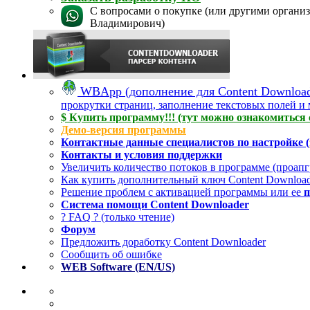
С вопросами о покупке (или другими организ
Владимирович)
WBApp (дополнение для Content Download
прокрутки страниц, заполнение текстовых полей и м
$ Купить программу!!! (тут можно ознакомиться 
Демо-версия программы
Контактные данные специалистов по настройке (
Контакты и условия поддержки
Увеличить количество потоков в программе (проап
Как купить дополнительный ключ Content Downloade
Решение проблем с активацией программы или ее
п
Система помощи Content Downloader
? FAQ ? (только чтение)
Форум
Предложить доработку Content Downloader
Сообщить об ошибке
WEB Software (EN/US)